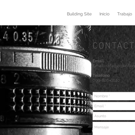
Building Site
Inicio
Trabajo
CONTACT
Email
Email:
rafa@coworki
Teléfono
099-826-9140