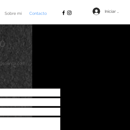
Iniciar sesión
Sobre mí
Contacto
O
ngcuenca.com